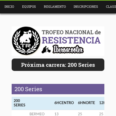
INICIO
EQUIPOS
REGLAMENTO
INSCRIPCIONES
CLASI
Próxima carrera: 200 Series
200 Series
200
6HCENTRO
6HNORTE
12HNORT
SERIES
BERMEO
13
25
25