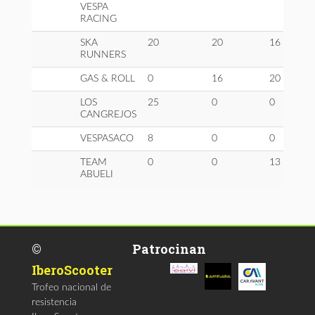
VESPA
RACING
SKA
20
20
16
RUNNERS
GAS & ROLL
0
16
20
LOS
25
0
0
CANGREJOS
VESPASACO
8
0
0
TEAM
0
0
13
ABUELI
©
Patrocinan
IberoScooter
Trofeo nacional de
resistencia